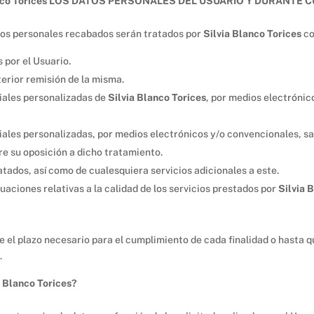
anco Torices LOS DATOS PERSONALES DEL USUARIO Y DURANTE 
datos personales recabados serán tratados por
Silvia Blanco Torices
co
s por el Usuario.
terior remisión de la misma.
iales personalizadas de
Silvia Blanco Torices
, por medios electrónic
les personalizadas, por medios electrónicos y/o convencionales, sal
e su oposición a dicho tratamiento.
atados, así como de cualesquiera servicios adicionales a este.
uaciones relativas a la calidad de los servicios prestados por
Silvia 
el plazo necesario para el cumplimiento de cada finalidad o hasta qu
.
Blanco Torices?