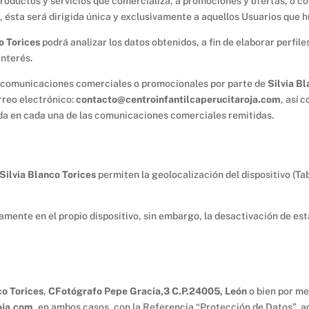
productos y servicios que comercializa, a promociones y ofertas, o co
, ésta será dirigida única y exclusivamente a aquellos Usuarios que
o Torices
podrá analizar los datos obtenidos, a fin de elaborar perfil
interés.
ir comunicaciones comerciales o promocionales por parte de
Silvia B
rreo electrónico:
contacto@centroinfantilcaperucitaroja.com
, así 
da en cada una de las comunicaciones comerciales remitidas.
Silvia Blanco Torices
permiten la geolocalización del dispositivo (Ta
amente en el propio dispositivo, sin embargo, la desactivación de est
co Torices
,
CFotógrafo Pepe Gracia,3 C.P.24005, León
o bien por me
oja.com
, en ambos casos, con la Referencia “Protección de Datos”, 