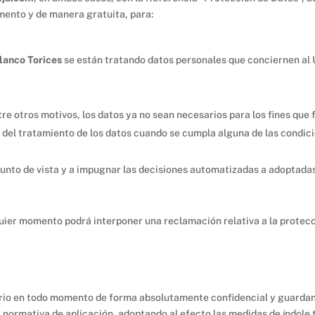
mento y de manera gratuita, para:
Blanco Torices
se están tratando datos personales que conciernen al 
tre otros motivos, los datos ya no sean necesarios para los fines que
n del tratamiento de los datos cuando se cumpla alguna de las condic
unto de vista y a impugnar las decisiones automatizadas a adoptada
uier momento podrá interponer una reclamación relativa a la protecc
ario en todo momento de forma absolutamente confidencial y guardan
a normativa de aplicación, adoptando al efecto las medidas de índole