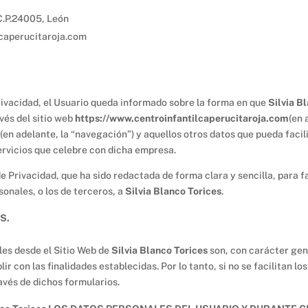
C.P.24005, León
caperucitaroja.com
Privacidad, el Usuario queda informado sobre la forma en que
Silvia B
avés del sitio web
https://www.centroinfantilcaperucitaroja.com
(en 
(en adelante, la “navegación”) y aquellos otros datos que pueda facil
ervicios que celebre con dicha empresa.
de Privacidad, que ha sido redactada de forma clara y sencilla, para f
sonales, o los de terceros, a
Silvia Blanco Torices
.
S.
les desde el Sitio Web de
Silvia Blanco Torices
son, con carácter gene
ir con las finalidades establecidas. Por lo tanto, si no se facilitan l
avés de dichos formularios.