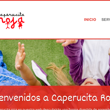
INICIO
SER
ienvenidos a Caperucita Ro
perucita roja en nuestra web descubrirás una forma divertida de apren