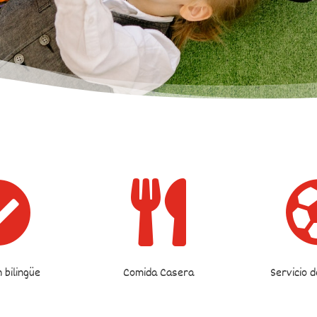


 bilingüe
Comida Casera
Servicio 